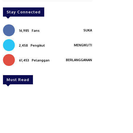
Stay Connected
SUKA
16,985
Fans
MENGIKUTI
2,458
Pengikut
BERLANGGANAN
61,453
Pelanggan
Must Read