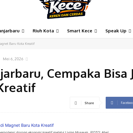
anjarbaru
Riuh Kota
Smart Kece
Speak Up
gnet Baru Kota Kreatif
Mei 6, 2026
arbaru, Cempaka Bisa 
reatif
Faceboo
Share
erpotensi dorong ekonomi kreatif melalui Living Museum. (FOTO: Abe)