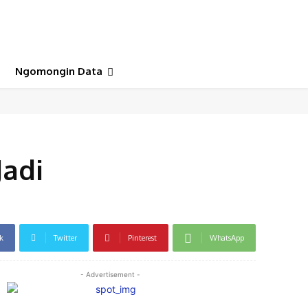
Ngomongin Data
Jadi
k
Twitter
Pinterest
WhatsApp
- Advertisement -