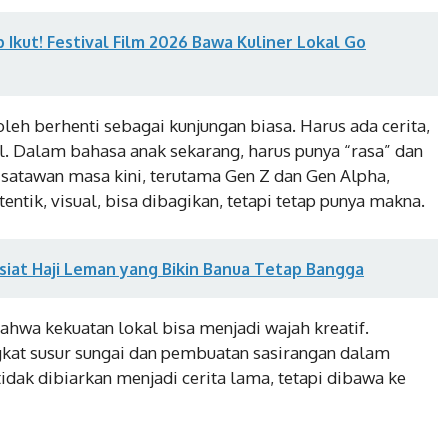
Ikut! Festival Film 2026 Bawa Kuliner Lokal Go
boleh berhenti sebagai kunjungan biasa. Harus ada cerita,
l. Dalam bahasa anak sekarang, harus punya “rasa” dan
isatawan masa kini, terutama Gen Z dan Gen Alpha,
tik, visual, bisa dibagikan, tetapi tetap punya makna.
siat Haji Leman yang Bikin Banua Tetap Bangga
wa kekuatan lokal bisa menjadi wajah kreatif.
kat susur sungai dan pembuatan sasirangan dalam
u tidak dibiarkan menjadi cerita lama, tetapi dibawa ke