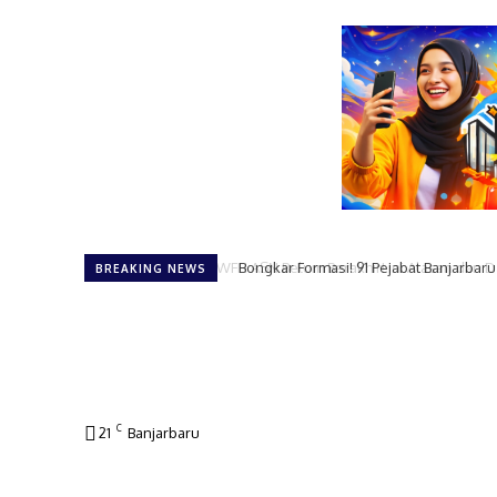
Bongkar Formasi! 91 Pejabat Banjarbaru
BREAKING NEWS
C
21
Banjarbaru