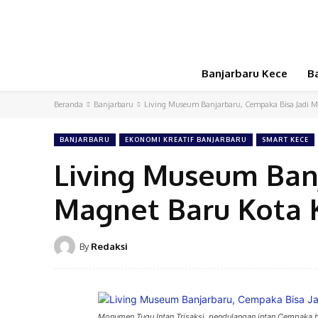
Banjarbaru Kece
B
Beranda
Banjarbaru
Living Museum Banjarbaru, Cempaka Bisa Jadi Ma
BANJARBARU
EKONOMI KREATIF BANJARBARU
SMART KECE
Living Museum Banj
Magnet Baru Kota K
By
Redaksi
Monumen Tugu Intan Trisaksi, pendulangan intan Cempaka b