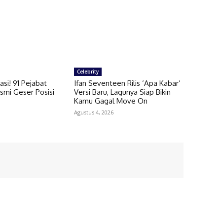
Celebrity
si! 91 Pejabat
Ifan Seventeen Rilis ‘Apa Kabar’
smi Geser Posisi
Versi Baru, Lagunya Siap Bikin
Kamu Gagal Move On
Agustus 4, 2026