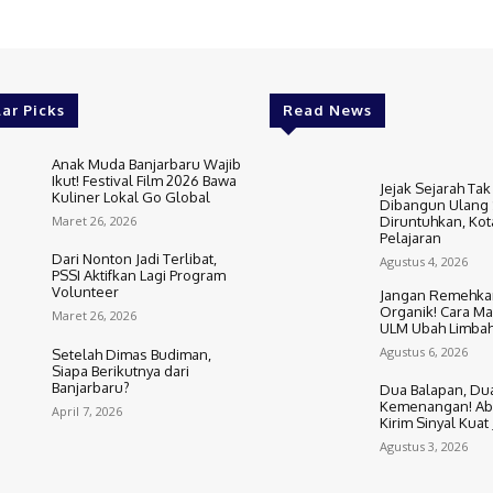
ar Picks
Read News
Anak Muda Banjarbaru Wajib
Ikut! Festival Film 2026 Bawa
Jejak Sejarah Tak
Kuliner Lokal Go Global
Dibangun Ulang 
Maret 26, 2026
Diruntuhkan, Kota
Pelajaran
Dari Nonton Jadi Terlibat,
Agustus 4, 2026
PSSI Aktifkan Lagi Program
Volunteer
Jangan Remehka
Organik! Cara M
Maret 26, 2026
ULM Ubah Limbah
Agustus 6, 2026
Setelah Dimas Budiman,
Siapa Berikutnya dari
Banjarbaru?
Dua Balapan, Du
Kemenangan! Ab
April 7, 2026
Kirim Sinyal Kuat
Agustus 3, 2026