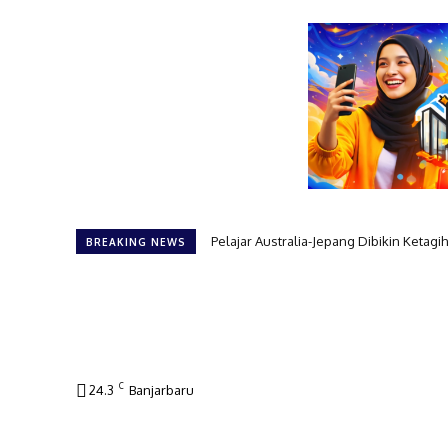
Pelajar Australia-Jepang Dibikin Ketagihan
WFH ASN Belum Berakhir! Ini Alasan d
BREAKING NEWS
C
24.3
Banjarbaru