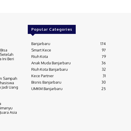
Popular Categories
Banjarbaru
174
 Bisa
Smart Kece
97
Setelah
Riuh Kota
79
 Ini Beri
Anak Muda Banjarbaru
36
Riuh Kota Banjarbaru
32
Kece Partner
31
n Sampah
Bisnis Banjarbaru
30
ahasiswa
 Jadi Uang
UMKM Banjarbaru
25
a
imanyu
 Juara Asia