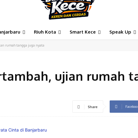
anjarbaru
Riuh Kota
Smart Kece
Speak Up
ujian rumah tangga juga nyata
bertambah, ujian rumah 
Faceboo
Share