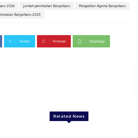
baru 2026
jumlah pernikahan Banjarbaru
Pengadilan Agama Banjarbaru
erceraian Banjarbaru 2025
Twitter
Pinterest
WhatsApp
Related News