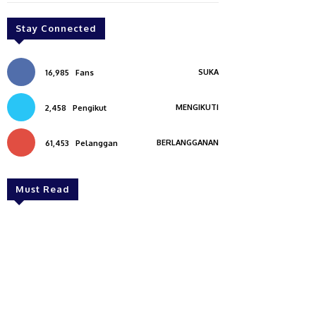
Stay Connected
SUKA
16,985
Fans
MENGIKUTI
2,458
Pengikut
BERLANGGANAN
61,453
Pelanggan
Must Read