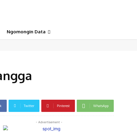
Ngomongin Data
tangga
k
Twitter
Pinterest
WhatsApp
- Advertisement -