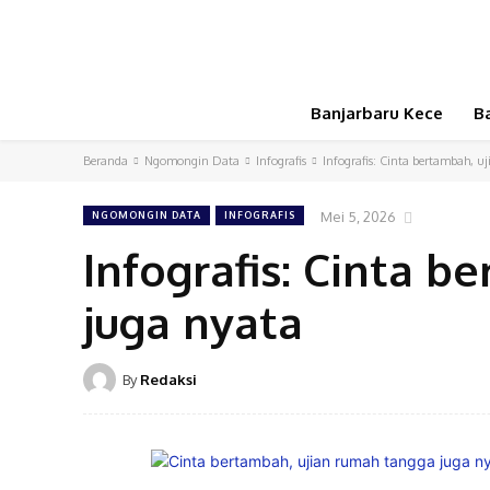
Banjarbaru Kece
B
Beranda
Ngomongin Data
Infografis
Infografis: Cinta bertambah, 
Mei 5, 2026
NGOMONGIN DATA
INFOGRAFIS
Infografis: Cinta 
juga nyata
By
Redaksi