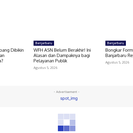
Banjarbaru
Banjarbaru
epang Dibikin
WFH ASN Belum Berakhir! Ini
Bongkar Forma
gan
Alasan dan Dampaknya bagi
Banjarbaru Re
a?
Pelayanan Publik
Agustus 5, 2026
Agustus 5, 2026
- Advertisement -