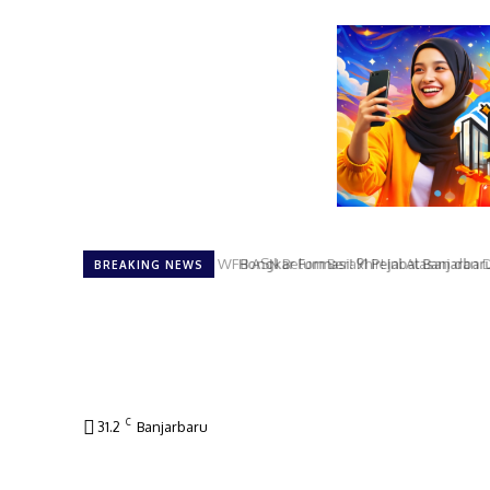
Bongkar Formasi! 91 Pejabat Banjarbaru
BREAKING NEWS
C
31.2
Banjarbaru