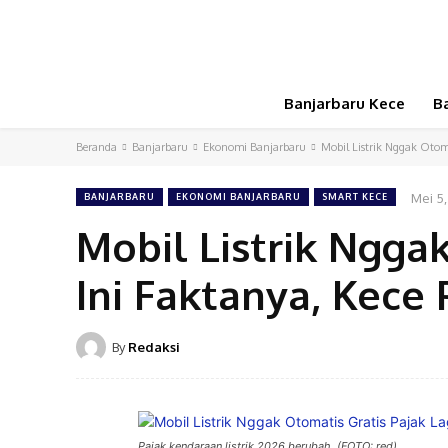
Banjarbaru Kece
B
Beranda
Banjarbaru
Ekonomi Banjarbaru
Mobil Listrik Nggak Otoma
Mei 5
BANJARBARU
EKONOMI BANJARBARU
SMART KECE
Mobil Listrik Nggak
Ini Faktanya, Kece
By
Redaksi
Pajak kendaraan listrik 2026 berubah. (FOTO: red)