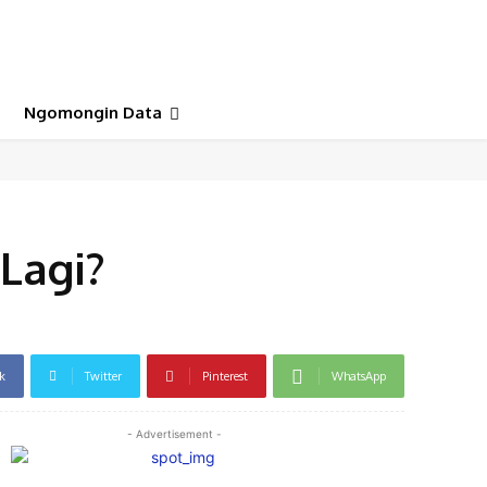
Ngomongin Data
Lagi?
k
Twitter
Pinterest
WhatsApp
- Advertisement -