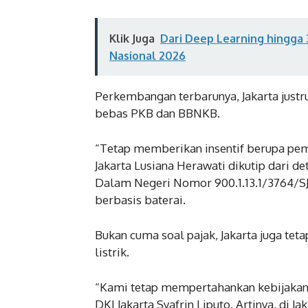
Klik Juga
Dari Deep Learning hingga 3
Nasional 2026
Perkembangan terbarunya, Jakarta just
bebas PKB dan BBNKB.
“Tetap memberikan insentif berupa pe
Jakarta Lusiana Herawati dikutip dari d
Dalam Negeri Nomor 900.1.13.1/3764/SJ t
berbasis baterai.
Bukan cuma soal pajak, Jakarta juga te
listrik.
“Kami tetap mempertahankan kebijakan 
DKI Jakarta Syafrin Liputo. Artinya, di J