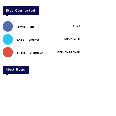
Stay Connected
SUKA
16,985
Fans
MENGIKUTI
2,458
Pengikut
BERLANGGANAN
61,453
Pelanggan
Must Read