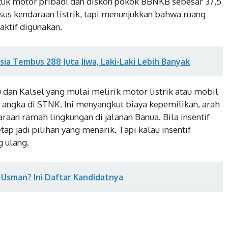
tuk motor pribadi dan diskon pokok BBNKB sebesar 37,5
us kendaraan listrik, tapi menunjukkan bahwa ruang
aktif digunakan.
ia Tembus 288 Juta Jiwa, Laki-Laki Lebih Banyak
 dan Kalsel yang mulai melirik motor listrik atau mobil
san angka di STNK. Ini menyangkut biaya kepemilikan, arah
aan ramah lingkungan di jalanan Banua. Bila insentif
etap jadi pilihan yang menarik. Tapi kalau insentif
 ulang.
 Usman? Ini Daftar Kandidatnya