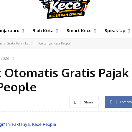
anjarbaru
Riuh Kota
Smart Kece
Speak Up
tis Gratis Pajak Lagi? Ini Faktanya, Kece People
, 2026
 Otomatis Gratis Pajak 
 People
Faceboo
Share