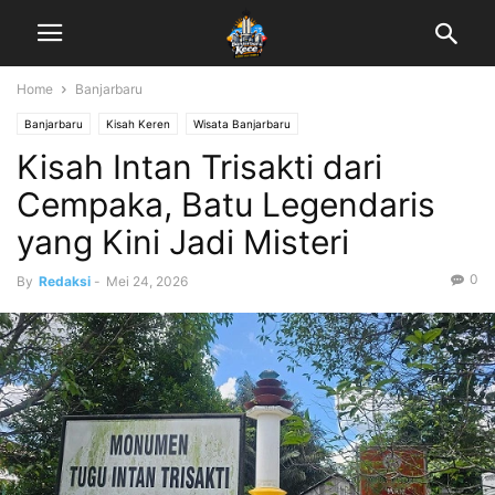
Home
Banjarbaru
Banjarbaru
Kisah Keren
Wisata Banjarbaru
Kisah Intan Trisakti dari
Cempaka, Batu Legendaris
yang Kini Jadi Misteri
0
By
Redaksi
-
Mei 24, 2026