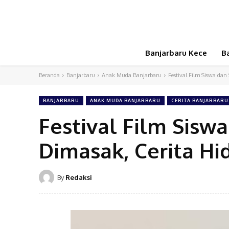
Banjarbaru Kece
B
Beranda
Banjarbaru
Anak Muda Banjarbaru
Festival Film Siswa dan
BANJARBARU
ANAK MUDA BANJARBARU
CERITA BANJARBARU
Festival Film Siswa
Dimasak, Cerita Hi
By
Redaksi