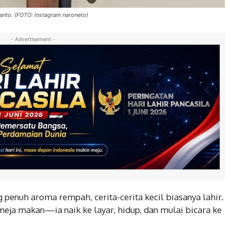
anto. (FOTO: Instagram naroneto)
- Advertisement -
g penuh aroma rempah, cerita-cerita kecil biasanya lahir.
di meja makan—ia naik ke layar, hidup, dan mulai bicara ke