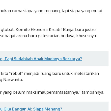
 bukan cuma siapa yang menang, tapi siapa yang mulai
global, Komite Ekonomi Kreatif Banjarbaru justru
sebagai arena baru pelestarian budaya, khususnya
fe, Tapi Sudahkah Anak Mudanya Berkarya?
u kita “rebut” menjadi ruang baru untuk melestarikan
ng Narwanto.
bar yang belum maksimal pemanfaatannya,” tambahnya.
u Gila Bangun AI: Siapa Menang?