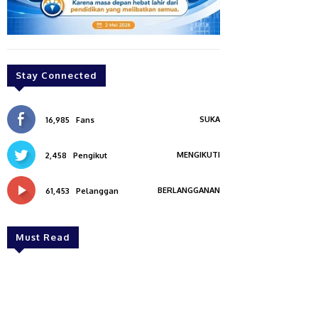
Stay Connected
SUKA
16,985
Fans
MENGIKUTI
2,458
Pengikut
BERLANGGANAN
61,453
Pelanggan
Must Read