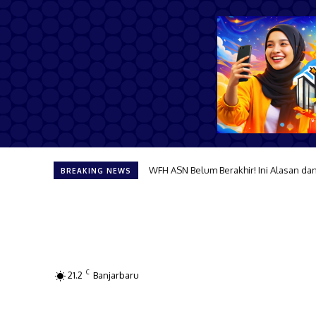
WFH ASN Belum Berakhir! Ini Alasan da
BREAKING NEWS
C
21.2
Banjarbaru