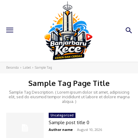
Beranda
Label
Sample Tag
Sample Tag Page Title
Sample Tag Description. ( Lorem ipsum dolor sit amet, adipisicing
elit, sed do eiusmod tempor incididunt ut labore et dolore magna
aliqua. )
Uncategorized
Sample post title 0
Author name
-
August 10, 2026