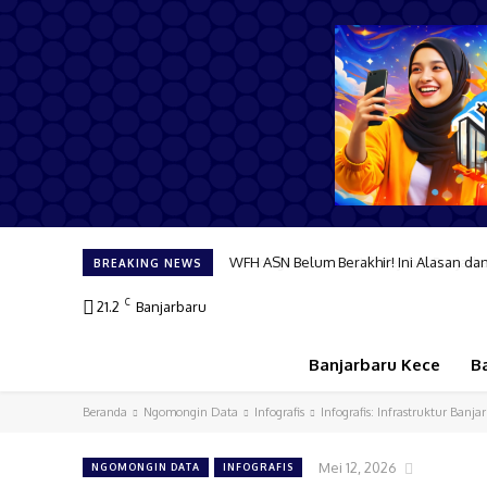
WFH ASN Belum Berakhir! Ini Alasan dan D
Bongkar Formasi! 91 Pejabat Banjarbaru
BREAKING NEWS
C
21.2
Banjarbaru
Banjarbaru Kece
B
Beranda
Ngomongin Data
Infografis
Infografis: Infrastruktur Banj
Mei 12, 2026
NGOMONGIN DATA
INFOGRAFIS