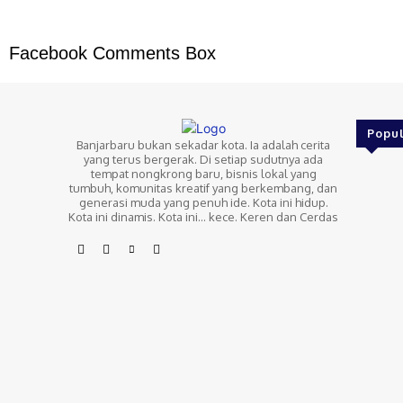
Facebook Comments Box
Popul
Banjarbaru bukan sekadar kota. Ia adalah cerita
yang terus bergerak. Di setiap sudutnya ada
tempat nongkrong baru, bisnis lokal yang
tumbuh, komunitas kreatif yang berkembang, dan
generasi muda yang penuh ide. Kota ini hidup.
Kota ini dinamis. Kota ini… kece. Keren dan Cerdas