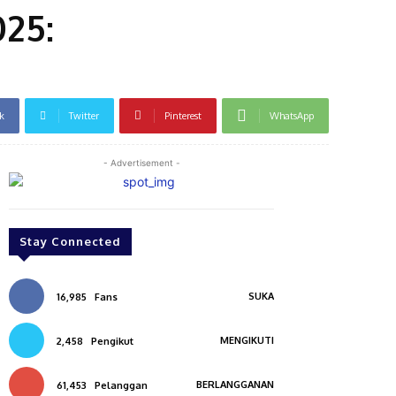
025:
k
Twitter
Pinterest
WhatsApp
- Advertisement -
Stay Connected
SUKA
16,985
Fans
MENGIKUTI
2,458
Pengikut
BERLANGGANAN
61,453
Pelanggan