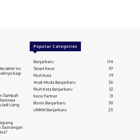
Popular Categories
Banjarbaru
174
rakhir! Ini
Smart Kece
97
aknya bagi
Riuh Kota
79
Anak Muda Banjarbaru
36
Riuh Kota Banjarbaru
32
n Sampah
Kece Partner
31
ahasiswa
Bisnis Banjarbaru
30
 Jadi Uang
UMKM Banjarbaru
25
-Jepang
n Sasirangan
isa?