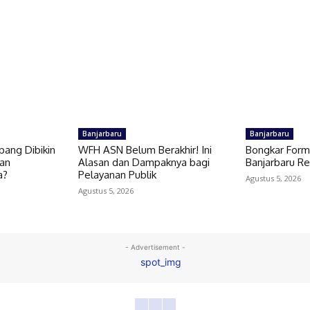
Banjarbaru
Banjarbaru
epang Dibikin
WFH ASN Belum Berakhir! Ini
Bongkar Forma
gan
Alasan dan Dampaknya bagi
Banjarbaru Re
a?
Pelayanan Publik
Agustus 5, 2026
Agustus 5, 2026
- Advertisement -