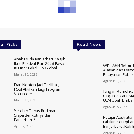
ar Picks
Read News
Anak Muda Banjarbaru Wajib
Ikut! Festival Film 2026 Bawa
WFH ASN Belum Be
Kuliner Lokal Go Global
Alasan dan Damp
Maret 26, 2026
Pelayanan Publik
Agustus 5, 2026
Dari Nonton Jadi Terlibat,
PSSI Aktifkan Lagi Program
Jangan Remehka
Volunteer
Organik! Cara M
Maret 26, 2026
ULM Ubah Limbah
Agustus 6, 2026
Setelah Dimas Budiman,
Siapa Berikutnya dari
Pelajar Australia
Banjarbaru?
Dibikin Ketagiha
April 7, 2026
Banjarbaru, Kok B
Agustus 6, 2026