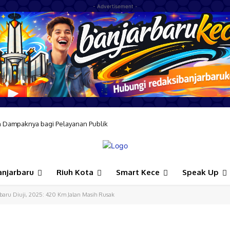
- Advertisement -
ampaknya bagi Pelayanan Publik
 Resmi Geser Posisi
anjarbaru
Riuh Kota
Smart Kece
Speak Up
arbaru Diuji, 2025: 420 Km Jalan Masih Rusak