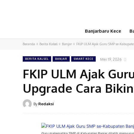
Banjarbaru Kece
B
Beranda
Berita Kalsel
Banjar
FKIP ULM Ajak Guru SMP se-Kabupaten
Mei 19, 2026
BERITA KALSEL
BANJAR
SMART KECE
FKIP ULM Ajak Gur
Upgrade Cara Biki
By
Redaksi
Guru matematika SMP di Kabupaten Banjar dilatih menyusun 