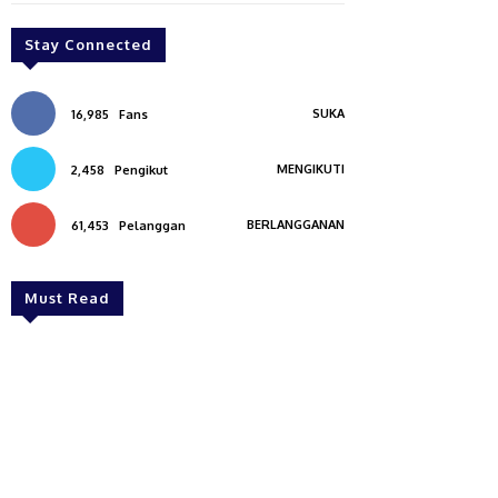
Stay Connected
SUKA
16,985
Fans
MENGIKUTI
2,458
Pengikut
BERLANGGANAN
61,453
Pelanggan
Must Read