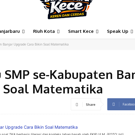
anjarbaru
Riuh Kota
Smart Kece
Speak Up
 Banjar Upgrade Cara Bikin Soal Matematika
u SMP se-Kabupaten Ban
n Soal Matematika
Faceboo
Share
soal TKA berbasis literasi dan konteks lahan basah oleh FKIP ULM. (FOTO: Ist)