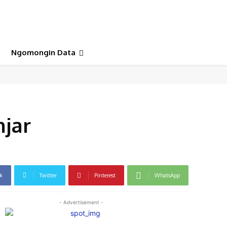
Ngomongin Data
jar
k
Twitter
Pinterest
WhatsApp
- Advertisement -