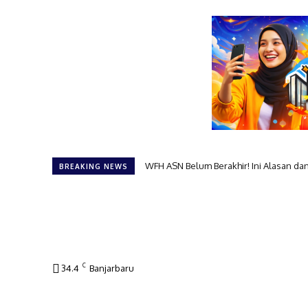
WFH ASN Belum Berakhir! Ini Alasan dan 
Bongkar Formasi! 91 Pejabat Banjarbaru
BREAKING NEWS
C
34.4
Banjarbaru