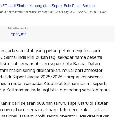
ola Kalimantan usai tampil impresif di Super League 2025/2026. (FOTO: Dok.
- Advertisement -
kam, ada satu klub yang pelan-pelan menjelma jadi
C Samarinda kini bukan lagi sekadar nama peserta
di simbol semangat baru sepak bola Banua. Dalam
tam makin sering dibicarakan, mulai dari atmosfer
etat di Super League 2025/2026, sampai konsistensi
nesia mulai waspada. Klub asal Samarinda ini seperti
a Kalimantan kada lagi bisa dipandang sebelah mata.
hir dari sejarah puluhan tahun. Tapi justru di situlah
energi baru, semangat baru, lalu bergerak cepat jadi
 nasional. Dalam profil resmi operator liga disebutkan,