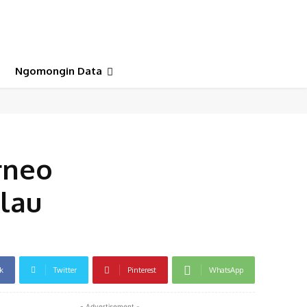
Ngomongin Data
rneo
lau
k
Twitter
Pinterest
WhatsApp
- Advertisement -