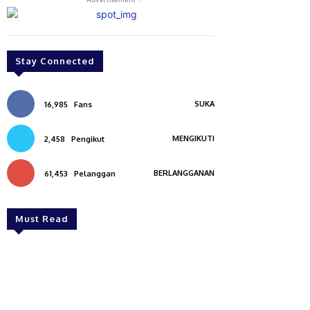
Stay Connected
SUKA
16,985
Fans
MENGIKUTI
2,458
Pengikut
BERLANGGANAN
61,453
Pelanggan
Must Read