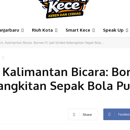
anjarbaru
Riuh Kota
Smart Kece
Speak Up
iri, Kalimantan Bicara: Borneo FC Jadi Simbol Kebangkitan Sepak Bola...
, Kalimantan Bicara: Bo
angkitan Sepak Bola Pu
Faceboo
Share