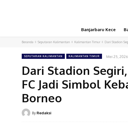
Banjarbaru Kece
B
Beranda
Seputaran Kalimantan
Kalimantan Timur
Dari Stadion Seg
Mei 25, 2026
SEPUTARAN KALIMANTAN
KALIMANTAN TIMUR
Dari Stadion Segiri
FC Jadi Simbol Keb
Borneo
By
Redaksi