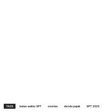
TAGS
batas waktu SPT
coretax
denda pajak
SPT 2025