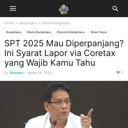
Home
Banjarbaru
Bisnis Banjarbaru
Banjarbaru
Bisnis Banjarbaru
Ekonomi Banjarbaru
Smart Kece
SPT 2025 Mau Diperpanjang?
UMKM Banjarbaru
Ini Syarat Lapor via Coretax
yang Wajib Kamu Tahu
0
By
Redaksi
-
Maret 26, 2026