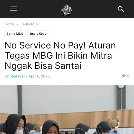
Home
Berita MBG
Berita MBG
Smart Kece
No Service No Pay! Aturan
Tegas MBG Ini Bikin Mitra
Nggak Bisa Santai
0
By
Redaksi
-
April 6, 2026