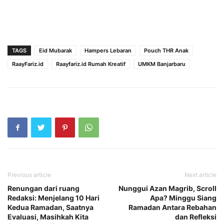
TAGS
Eid Mubarak
Hampers Lebaran
Pouch THR Anak
RaayFariz.id
Raayfariz.id Rumah Kreatif
UMKM Banjarbaru
Previous article
Next article
Renungan dari ruang
Nunggui Azan Magrib, Scroll
Redaksi: Menjelang 10 Hari
Apa? Minggu Siang
Kedua Ramadan, Saatnya
Ramadan Antara Rebahan
Evaluasi, Masihkah Kita
dan Refleksi