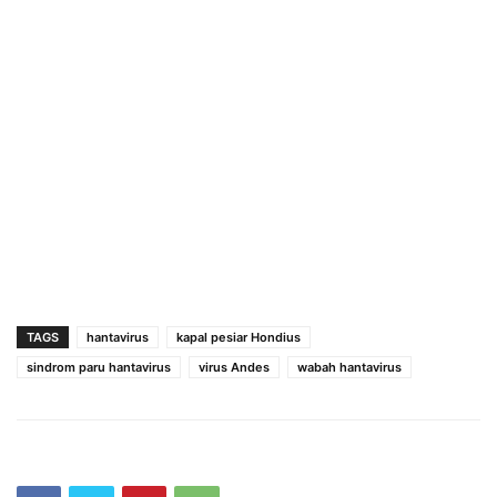
TAGS
hantavirus
kapal pesiar Hondius
sindrom paru hantavirus
virus Andes
wabah hantavirus