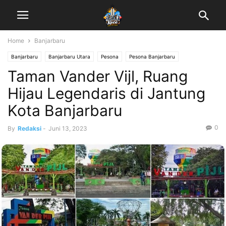
Home
Banjarbaru
Banjarbaru
Banjarbaru Utara
Pesona
Pesona Banjarbaru
Taman Vander Vijl, Ruang
Wisata Banjarbaru
Hijau Legendaris di Jantung
Kota Banjarbaru
0
By
Redaksi
-
Juni 13, 2023