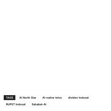
TAGS
AI North Star
AI-native telco
dividen Indosat
RUPST Indosat
Sahabat-AI