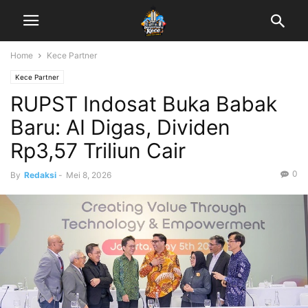
Home
Kece Partner
Kece Partner
RUPST Indosat Buka Babak
Baru: AI Digas, Dividen
Rp3,57 Triliun Cair
0
By
Redaksi
-
Mei 8, 2026