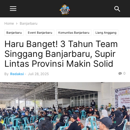
Home
Banjarbaru
Banjarbaru
Event Banjarbaru
Komunitas Banjarbaru
Liang Anggang
Haru Banget! 3 Tahun Team
Riuh Kota
Singgang Banjarbaru, Supir
Lintas Provinsi Makin Solid
0
By
Redaksi
-
Juli 28, 2025