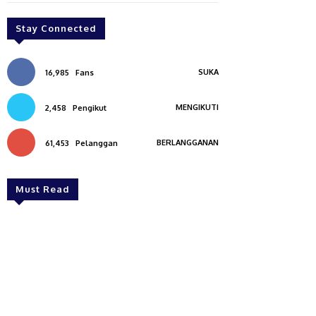
Stay Connected
SUKA
16,985
Fans
MENGIKUTI
2,458
Pengikut
BERLANGGANAN
61,453
Pelanggan
Must Read