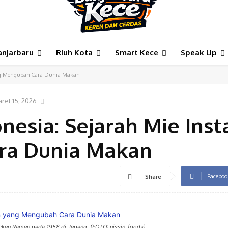
anjarbaru
Riuh Kota
Smart Kece
Speak Up
yang Mengubah Cara Dunia Makan
ret 15, 2026
nesia: Sejarah Mie Inst
ra Dunia Makan
Faceboo
Share
ken Ramen pada 1958 di Jepang. (FOTO: nissin-foods)