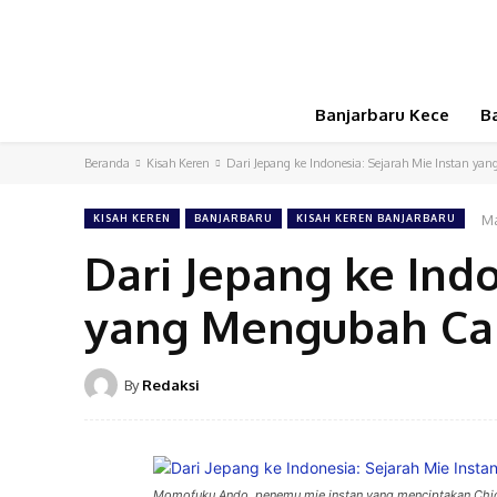
Banjarbaru Kece
B
Beranda
Kisah Keren
Dari Jepang ke Indonesia: Sejarah Mie Instan 
Ma
KISAH KEREN
BANJARBARU
KISAH KEREN BANJARBARU
Dari Jepang ke Indo
yang Mengubah Ca
By
Redaksi
Momofuku Ando, penemu mie instan yang menciptakan Chic