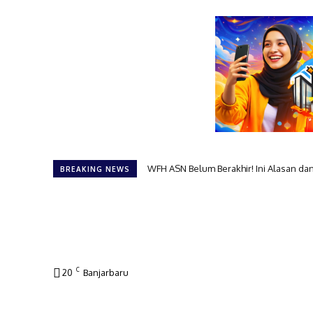
WFH ASN Belum Berakhir! Ini Alasan dan D
Bongkar Formasi! 91 Pejabat Banjarbaru
BREAKING NEWS
C
20
Banjarbaru