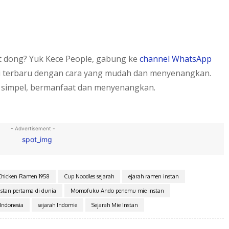
et dong? Yuk Kece People, gabung ke
channel WhatsApp
i terbaru dengan cara yang mudah dan menyenangkan.
 simpel, bermanfaat dan menyenangkan.
- Advertisement -
Chicken Ramen 1958
Cup Noodles sejarah
ejarah ramen instan
nstan pertama di dunia
Momofuku Ando penemu mie instan
Indonesia
sejarah Indomie
Sejarah Mie Instan