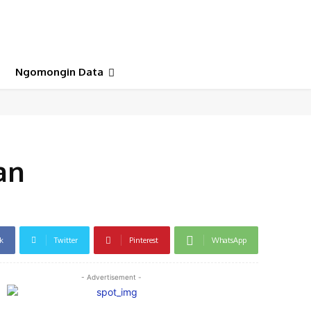
Ngomongin Data
an
k
Twitter
Pinterest
WhatsApp
- Advertisement -