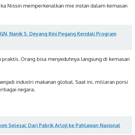
etika Nissin memperkenalkan mie instan dalam kemasan
GN, Nanik S. Deyang Kini Pegang Kendali Program
 praktis. Orang bisa menyeduhnya langsung di kemasan
njadi industri makanan global. Saat ini, miliaran porsi
erbagai negara.
um Selesai: Dari Pabrik Arloji ke Pahlawan Nasional