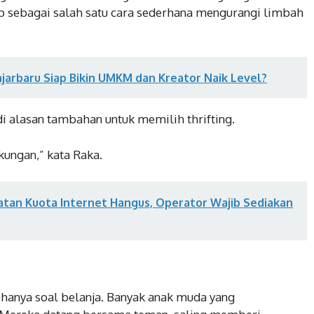
 sebagai salah satu cara sederhana mengurangi limbah
jarbaru Siap Bikin UMKM dan Kreator Naik Level?
di alasan tambahan untuk memilih thrifting.
kungan,” kata Raka.
tan Kuota Internet Hangus, Operator Wajib Sediakan
ak hanya soal belanja. Banyak anak muda yang