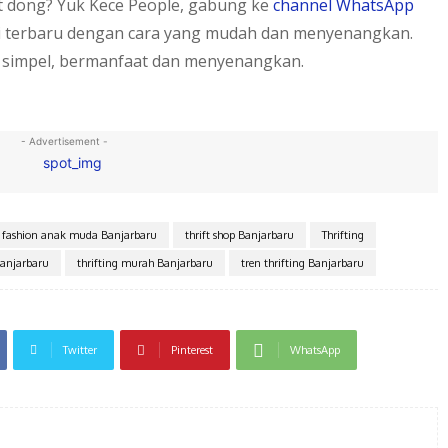
et dong? Yuk Kece People, gabung ke
channel WhatsApp
i terbaru dengan cara yang mudah dan menyenangkan.
 simpel, bermanfaat dan menyenangkan.
- Advertisement -
 fashion anak muda Banjarbaru
thrift shop Banjarbaru
Thrifting
Banjarbaru
thrifting murah Banjarbaru
tren thrifting Banjarbaru
Twitter
Pinterest
WhatsApp