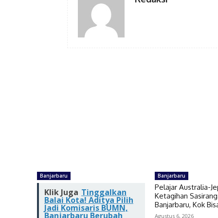
Banjarbaru
Banjarbaru
Pelajar Australia-J
Klik Juga
Tinggalkan
Ketagihan Sasiran
Balai Kota! Aditya Pilih
Banjarbaru, Kok Bis
Jadi Komisaris BUMN,
Banjarbaru Berubah
Agustus 6, 2026