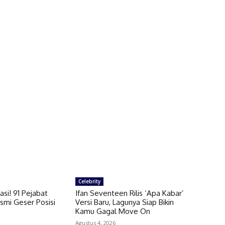
Celebrity
si! 91 Pejabat
Ifan Seventeen Rilis ‘Apa Kabar’
smi Geser Posisi
Versi Baru, Lagunya Siap Bikin
Kamu Gagal Move On
Agustus 4, 2026