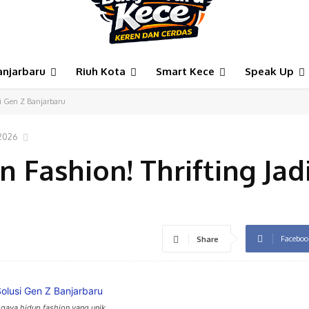
anjarbaru
Riuh Kota
Smart Kece
Speak Up
si Gen Z Banjarbaru
 2026
 Fashion! Thrifting Jadi
Faceboo
Share
gaya hidup fashion yang unik.