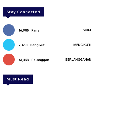
Stay Connected
SUKA
16,985
Fans
MENGIKUTI
2,458
Pengikut
BERLANGGANAN
61,453
Pelanggan
Must Read