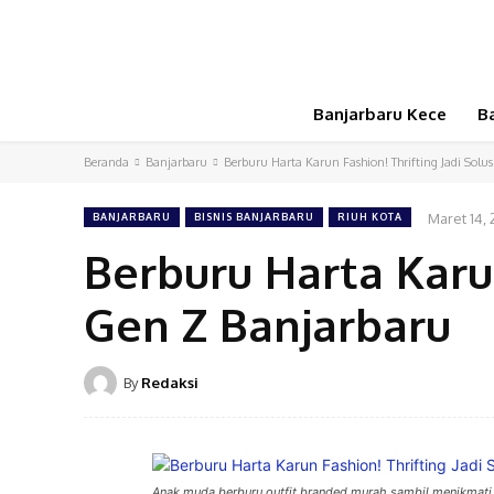
Banjarbaru Kece
B
Beranda
Banjarbaru
Berburu Harta Karun Fashion! Thrifting Jadi Solu
Maret 14,
BANJARBARU
BISNIS BANJARBARU
RIUH KOTA
Berburu Harta Karun
Gen Z Banjarbaru
By
Redaksi
Anak muda berburu outfit branded murah sambil menikmati 