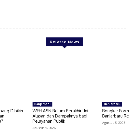
Related News
Banjarbaru
Banjarbaru
epang Dibikin
WFH ASN Belum Berakhir! Ini
Bongkar Forma
gan
Alasan dan Dampaknya bagi
Banjarbaru Re
a?
Pelayanan Publik
Agustus 5, 2026
Agustus 5, 2026