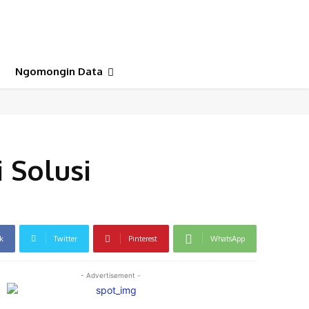
Ngomongin Data
 Solusi
k
Twitter
Pinterest
WhatsApp
- Advertisement -